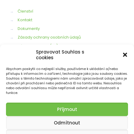
→
Členství
→
Kontakt
→
Dokumenty
→
Zásady ochrany osobních údajů
→
Zásady cookies (EU)
Spravovat Souhlas s
cookies
Abychom poskytli co nejlepší služby, používáme k ukládání a/nebo
NAPIŠTE NÁM
přístupu k informacím o zařízení, technologie jako jsou soubory cookies.
Souhlas s těmito technologiemi nám umožní zpracovávat údaje, jako je
radaasf@gmail.com
chování při procházení nebo jedinečná ID na tomto webu. Nesouhlas
nebo odvolání souhlasu může nepříznivě ovlivnit určité vlastnosti a
funkce.
Příjmout
Odmítnout