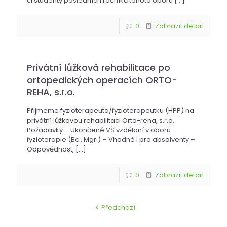
či studenty posledních ročníků tohoto oboru
[…]
0
Zobrazit detail
Privátní lůžková rehabilitace po
ortopedických operacích ORTO-
REHA, s.r.o.
Přijmeme fyzioterapeuta/fyzioterapeutku (HPP) na
privátní lůžkovou rehabilitaci Orto-reha, s.r.o.
Požadavky – Ukončené VŠ vzdělání v oboru
fyzioterapie (Bc., Mgr.) – Vhodné i pro absolventy –
Odpovědnost,
[…]
0
Zobrazit detail
Předchozí