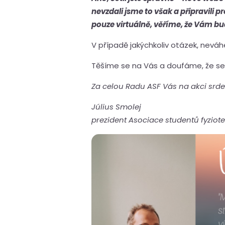
nevzdali jsme to však a připravili 
pouze virtuálně, věříme, že Vám b
V případě jakýchkoliv otázek, nevá
Těšíme se na Vás a doufáme, že se 
Za celou Radu ASF Vás na akci srd
Július Smolej
prezident Asociace studentů fyzioter