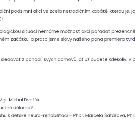
iční podzimní akci ve zcela netradičním kabátě, kterou je, jak
0!
ologickou situací nemáme možnost akci pořádat prezenčně. N
amém začátku, a proto jsme slovy našeho pana premiéra tvrd
ledovat z pohodlí svých domovů, ať už budete kdekoliv. V pá
Mgr. Michal Dvořák
vlastně děláme?
ahu k dětské neuro-rehabilitaci – PhDr. Marcela Šafářová, Ph.