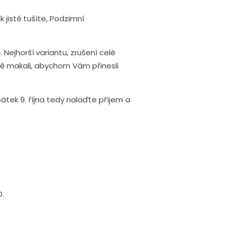
 jistě tušíte, Podzimní
ejhorší variantu, zrušení celé
ě makali, abychom Vám přinesli
tek 9. října tedy nalaďte příjem a
D.