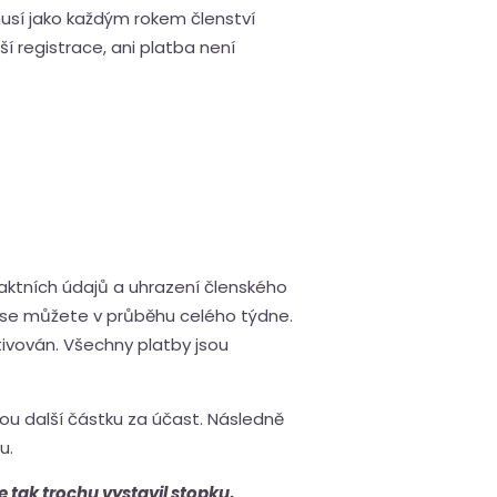
usí jako každým rokem členství
í registrace, ani platba není
aktních údajů a uhrazení členského
t se můžete v průběhu celého týdne.
tivován. Všechny platby jsou
nou další částku za účast. Následně
u.
e tak trochu vystavil stopku,