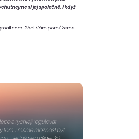
chutnejme si jej společně, i když
sf@gmail.com. Rádi Vám pomůžeme.