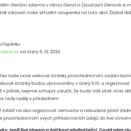
šim členům zdarma v rámci členství (současní členové si m
tak zároveň Vaše virtuální vstupenka na tuto akci. Žádná dalš
příspěvku
asfcr.cz
od úterý 6. 10. 2020.
přes naše nové webové stránky prostřednictvím zadání kont
webové stránky budou zprovozněny v úterý 6.10. a registrova
ž v pátek, nejsme schopni zaručit, že bude Váš účet včas ak
e tedy raději s předstihem.
již zvlášť na akci registrovat nemusíte a nebudete platit žád
íte prostřednictvím svých přihlašovacích údajů do live stream
vky, profi live stream a špičkoví přednášející. Covid nám sic