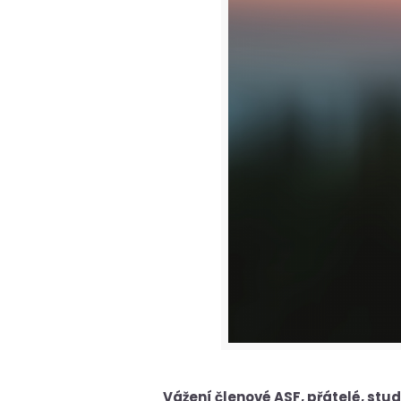
Vážení členové ASF, přátelé, stude