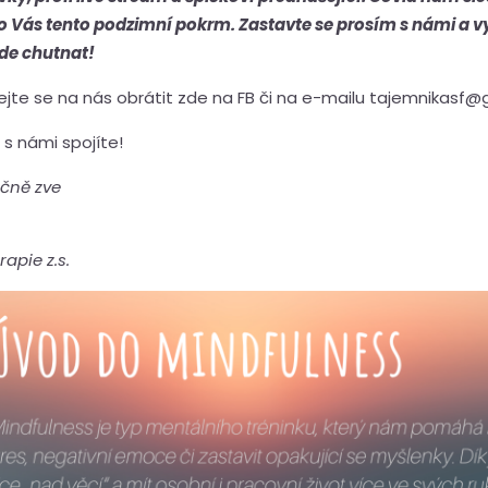
pro Vás tento podzimní pokrm. Zastavte se prosím s námi a vy
ude chutnat!
hejte se na nás obrátit zde na FB či na e-mailu tajemnika
s námi spojíte!
ečně zve
apie z.s.