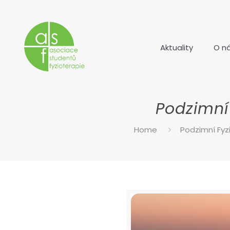
Aktuality
O n
Podzimní
Home
Podzimní Fy