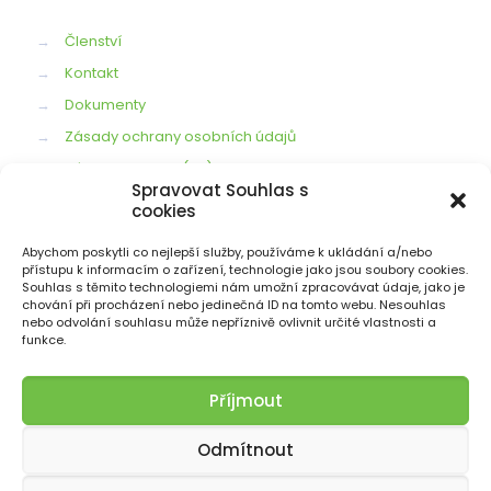
→
Členství
→
Kontakt
→
Dokumenty
→
Zásady ochrany osobních údajů
→
Zásady cookies (EU)
Spravovat Souhlas s
cookies
Abychom poskytli co nejlepší služby, používáme k ukládání a/nebo
NAPIŠTE NÁM
přístupu k informacím o zařízení, technologie jako jsou soubory cookies.
Souhlas s těmito technologiemi nám umožní zpracovávat údaje, jako je
radaasf@gmail.com
chování při procházení nebo jedinečná ID na tomto webu. Nesouhlas
nebo odvolání souhlasu může nepříznivě ovlivnit určité vlastnosti a
funkce.
Příjmout
Odmítnout